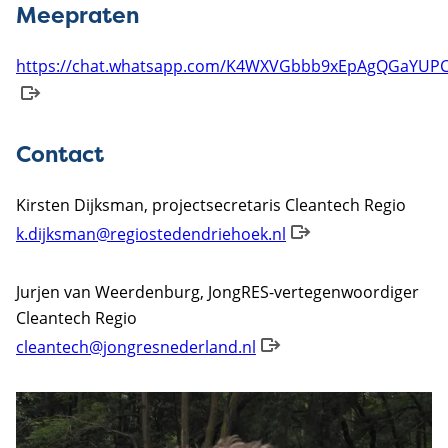
Meepraten
https://chat.whatsapp.com/K4WXVGbbb9xEpAgQGaYUP
Contact
Kirsten Dijksman, projectsecretaris Cleantech Regio
k.dijksman@regiostedendriehoek.nl
Jurjen van Weerdenburg, JongRES-vertegenwoordiger
Cleantech Regio
cleantech@jongresnederland.nl