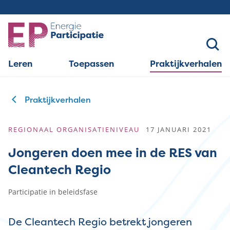
Overslaan
en
naar
de
Leren
Toepassen
Praktijkverhalen
inhoud
Hoofdnavigatie
gaan
Praktijkverhalen
Kruimelpad
REGIONAAL
ORGANISATIENIVEAU
17 JANUARI 2021
Jongeren doen mee in de RES van
Cleantech Regio
Participatie in beleidsfase
De Cleantech Regio betrekt jongeren