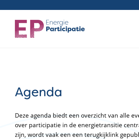
Overslaan
en
naar
de
inhoud
gaan
Agenda
Deze agenda biedt een overzicht van alle e
over participatie in de energietransitie cen
zijn, wordt vaak een een terugkijklink gepub