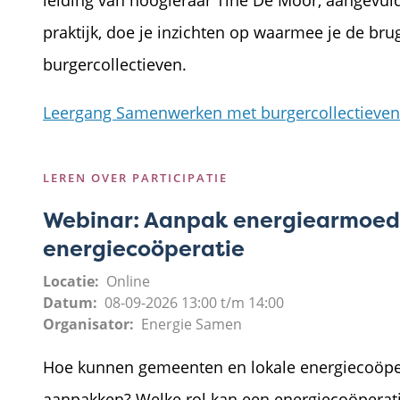
leiding van hoogleraar Tine De Moor, aangevul
praktijk, doe je inzichten op waarmee je de bru
burgercollectieven.
Leergang Samenwerken met burgercollectieven
LEREN OVER PARTICIPATIE
Webinar: Aanpak energiearmoede
energiecoöperatie
Locatie
Online
Datum
08-09-2026
13:00
t/m
14:00
Organisator
Energie Samen
Hoe kunnen gemeenten en lokale energiecoöpe
aanpakken? Welke rol kan een energiecoöperati