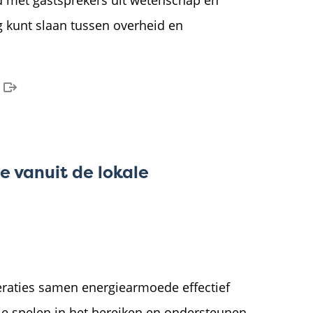
d met gastsprekers uit wetenschap en
g kunt slaan tussen overheid en
 vanuit de lokale
raties samen energiearmoede effectief
e spelen in het bereiken en ondersteunen